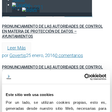
902 900 231
Leer Más
por
Govertis
17 noviembre, 2015
0 comentarios
PRONUNCIAMIENTO DE LAS AUTORIDADES DE CONTROL
EN MATERIA DE PROTECCIÓN DE DATOS –
AYUNTAMIENTOS
Leer Más
por
Govertis
25 enero, 2016
0 comentarios
PRONUNCIAMIENTO DE LAS AUTORIDADES DE CONTROL
EN MATERIA DE PROTECCIÓN DE DATOS – CENTROS
EDUCATIVOS
Leer Más
Este sitio web usa cookies
Por un lado, se utilizan cookies propias, esto es,
ESCRIBE UN COMENTARIO!
generadas desde nuestro sitio Web, necesarias para