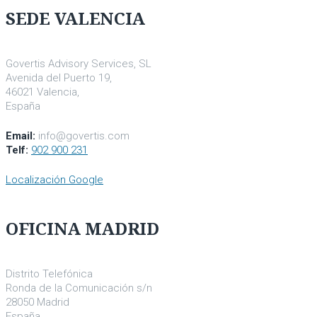
SEDE VALENCIA
Govertis Advisory Services, SL
Avenida del Puerto 19,
46021 Valencia,
España
Email:
info@govertis.com
Telf:
902 900 231
Localización Google
OFICINA MADRID
Distrito Telefónica
Ronda de la Comunicación s/n
28050 Madrid
España