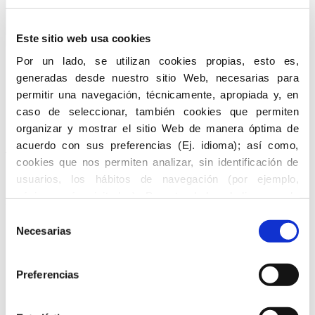
902 900 231
We understand the needs for professionalism and
Este sitio web usa cookies
privacy
Por un lado, se utilizan cookies propias, esto es,
Leer Más
generadas desde nuestro sitio Web, necesarias para
permitir una navegación, técnicamente, apropiada y, en
por
Govertis
14 enero, 2017
0 comentarios
caso de seleccionar, también cookies que permiten
organizar y mostrar el sitio Web de manera óptima de
REGULACIÓN DIGITAL
acuerdo con sus preferencias (Ej. idioma); así como,
cookies que nos permiten analizar, sin identificación de
usuarios, los hábitos de navegación (por ejemplo,
We are a team of legal experts that uses only fully
páginas más visitadas). Por otro lado, al disponer de
screened attorneys
enlaces a redes sociales o, en su caso, a sitios Web
Selección
Leer Más
pertenecientes a otros, pueden generarse cookies de
Necesarias
de
estos terceros, normalmente, con fines de marketing. A
consentimiento
continuación, puede permitir o no el uso del tipo de
CATEGORÍAS
Preferencias
cookies. Y, en todo caso, puede acceder a ‘Mostrar
detalles’ o la ‘Política de cookies’ de nuestro sitio Web, y
Blog
(148)
obtener más información.