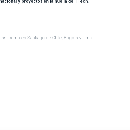
nacional y proyectos en la huella de TTech
.
 así como en Santiago de Chile, Bogotá y Lima.