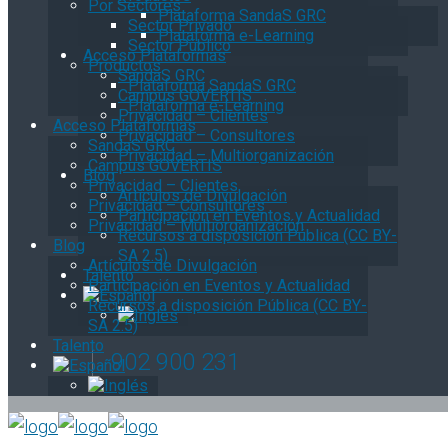
Por Sectores
Plataforma SandaS GRC
Sector Privado
Plataforma e-Learning
Sector Público
Acceso Plataformas
Productos
SandaS GRC
Plataforma SandaS GRC
Campus GOVERTIS
Plataforma e-Learning
Privacidad – Clientes
Acceso Plataformas
Privacidad – Consultores
SandaS GRC
Privacidad – Multiorganización
Campus GOVERTIS
Blog
Privacidad – Clientes
Artículos de Divulgación
Privacidad – Consultores
Participación en Eventos y Actualidad
Privacidad – Multiorganización
Recursos a disposición Pública (CC BY-
Blog
SA 2.5)
Artículos de Divulgación
Talento
Participación en Eventos y Actualidad
Recursos a disposición Pública (CC BY-
SA 2.5)
Talento
902 900 231