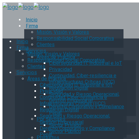
Inicio
Firma
Misión, Visión y Valores
Responsabilidad Social Corporativa
Inicio
Clientes
Firma
Servicios
Misión, Visión y Valores
Áreas de Práctica
Responsabilidad Social Corporativa
Ciberseguridad IT, Industrial e IoT
Clientes
Privacidad
Servicios
Continuidad, Ciber-resiliencia e
Áreas de Práctica
Infraestructuras Críticas (IICC)
Ciberseguridad IT, Industrial e IoT
Regulación Digital
Privacidad
Seguridad y Riesgo Operacional,
Continuidad, Ciber-resiliencia e
Gestión Empresarial
Infraestructuras Críticas (IICC)
Derecho Corporativo y Compliance
Regulación Digital
Penal
Seguridad y Riesgo Operacional,
Por Sectores
Gestión Empresarial
Sector Privado
Derecho Corporativo y Compliance
Sector Público
Penal
Productos