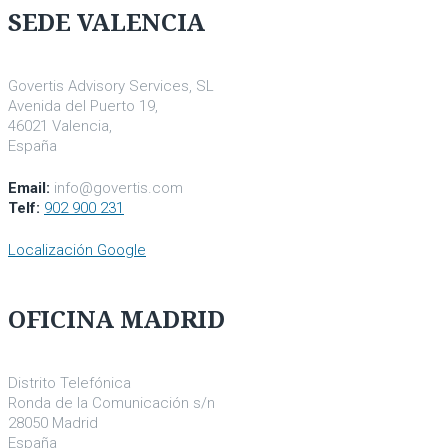
SEDE VALENCIA
Govertis Advisory Services, SL
Avenida del Puerto 19,
46021 Valencia,
España
Email:
info@govertis.com
Telf:
902 900 231
Localización Google
OFICINA MADRID
Distrito Telefónica
Ronda de la Comunicación s/n
28050 Madrid
España